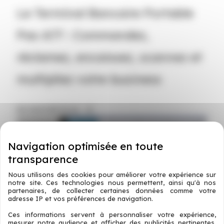
Le Terminal Bancaire Portable
Pax A77 : Commandez,
réclamez, encaissez, scannez et
multipliez votre business
EN SAVOIR PLUS
Nous utilisons des cookies pour améliorer votre expérience sur
notre site. Ces technologies nous permettent, ainsi qu'à nos
partenaires, de collecter certaines données comme votre
adresse IP et vos préférences de navigation.
Ces informations servent à personnaliser votre expérience,
mesurer notre audience et afficher des publicités pertinentes.