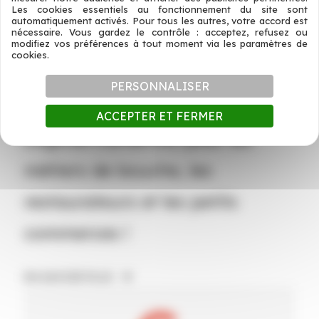
Les cookies essentiels au fonctionnement du site sont
automatiquement activés. Pour tous les autres, votre accord est
nécessaire. Vous gardez le contrôle : acceptez, refusez ou
modifiez vos préférences à tout moment via les paramètres de
cookies.
PERSONNALISER
ACCEPTER ET FERMER
Logiciel CarréPOS, pour les
métiers de bouche, les
restaurateurs et les petits
commerces !
EN SAVOIR PLUS