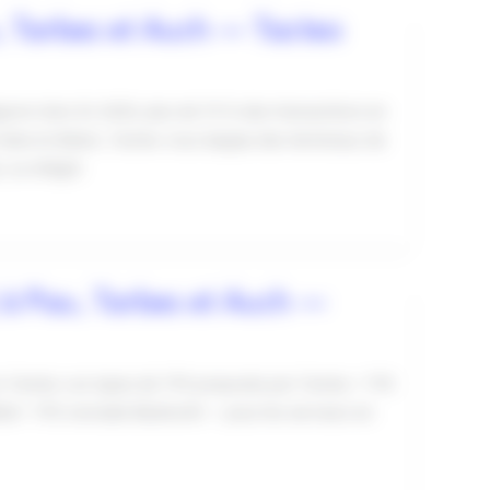
, Tarbes et Auch — Tacteo
orre-Gers En 2025, plus de 70 % des transactions en
 dans le Béarn, Tacteo vous équipe des terminaux de
, ou intégré
 à Pau, Tarbes et Auch —
ns Tacteo Les types de TPE proposés par Tacteo • TPE
tail • TPE nomade Bluetooth — pour les serveurs en