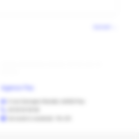
Suivant
→
L’agence de Bordeaux n’est plus TACTEO mais TB
Système
Agence Pau
3 rue Georges Mandel, 64000 Pau
05 35 53 98 58
De lundi à vendredi : 9h-17h