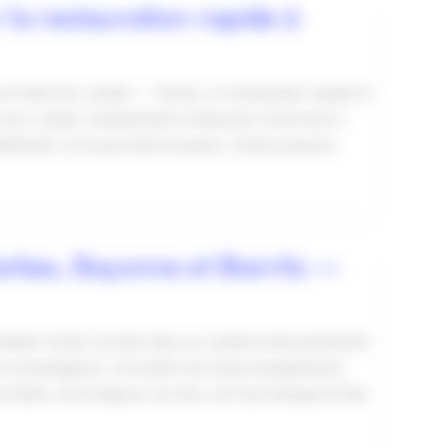
la restauration rapide à
 et dans les Landes — Tacteo La restauration rapide et
s les Landes. Sandwicherie à Bayonne, food truck à
implement, et ne pas faire la queue. Tacteo propose
arbes, Bayonne et Biarritz —
flexible Tacteo Investir dans un système d’encaissement
 avantageuse : la location de caisse enregistreuse,
du Béarn, de la Bigorre, du Gers, du Pays Basque et des