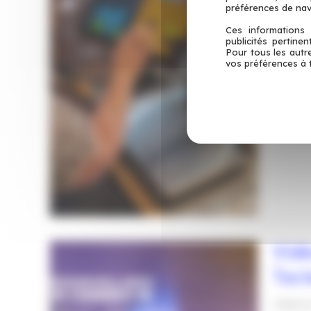
propose 
et
préférences de nav
Tarbes
Ces informations 
Balance
Read Mo
publicités pertine
—
Pour tous les autr
connect
Tacteo
vos préférences à 
pour
Béarn
boulange
épicerie
et
traiteur
à
Pau
et
Tarbes
—
Vidé
Tacteo
Tact
Vidéosu