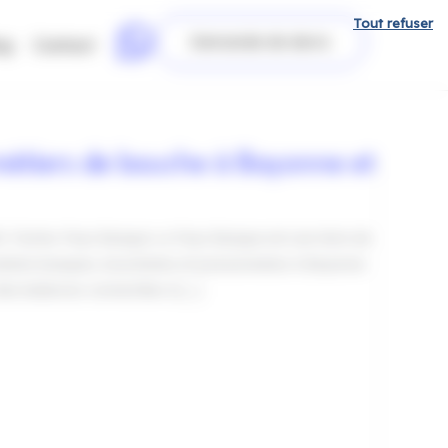
Tout refuser
Demande de devis
og
Contact
métiers de bouche à Bayonne et
itz Tacteo Pays Basque Le Pays Basque est une terre de
cuteries basques, boucheries et poissonneries à Bayonne
 des balances connectées à […]