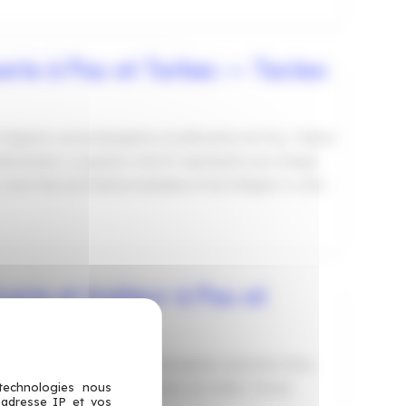
erie à Pau et Tarbes — Tacteo
Bigorre Les boulangeries et pâtisseries de Pau, Tarbes
 alimentaire. La gestion HACCP représente une charge
tre Plan de Maîtrise Sanitaire et de l’intégrer à votre
rie et traiteur à Pau et
éarn-Bigorre Pour les boulangeries, épiceries fines,
 technologies nous
, la vente au poids est au cœur du métier. Tacteo
 adresse IP et vos