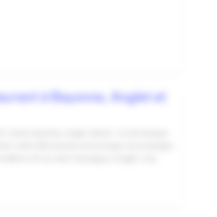
aurant à Bayonne, Anglet et
z Tacteo Bayonne, Anglet, Biarritz : la Côte Basque
t bars. Cette effervescence économique s’accompagne
, installé au 20 rue Jean Hausseguy à Anglet, vous