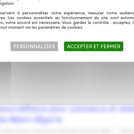
des balances connectées directement reliées à votre caisse enregist
igation.
servent à personnaliser votre expérience, mesurer notre audien
re »
ntes. Les cookies essentiels au fonctionnement du site sont autom
es, votre accord est nécessaire. Vous gardez le contrôle : acceptez, 
ée
tout moment via les paramètres de cookies.
rie,
PERSONNALISER
ACCEPTER ET FERMER
osurveillance pour commerce et rest
eo Béarn-Bigorre
rveillance pour commerce et restaurant à Pau et Tarbes — Tacteo