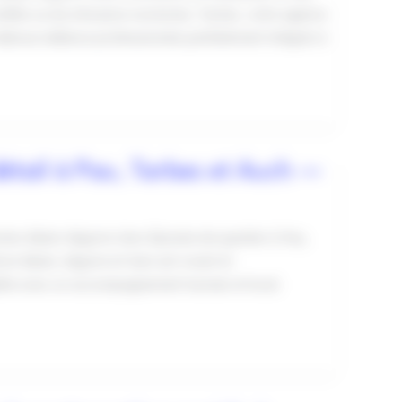
ivilités ou les intrusions nocturnes. Tacteo, votre agence
éosurveillance professionnels parfaitement intégrés à
étail à Pau, Tarbes et Auch —
teo Béarn-Bigorre-Gers Épicerie de quartier à Pau,
en Béarn, Bigorre et Gers est vivant et
plète avec un accompagnement humain et local.