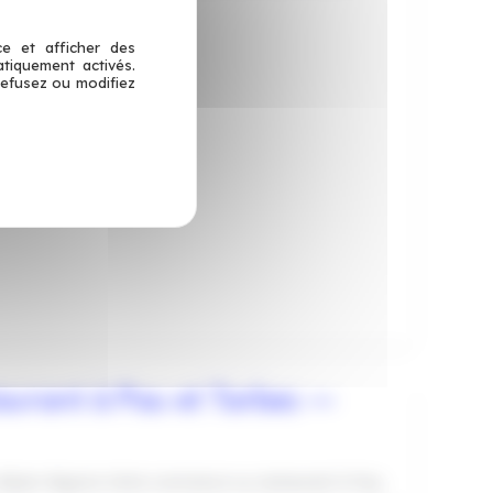
reuse : pesez, le prix
ce et afficher des
atiquement activés.
refusez ou modifiez
aurant à Pau et Tarbes —
 Béarn-Bigorre Votre commerce ou restaurant à Pau,