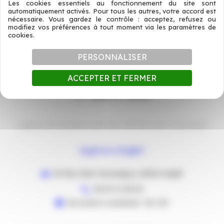
ALIMENTATION
Les cookies essentiels au fonctionnement du site sont
automatiquement activés. Pour tous les autres, votre accord est
nécessaire. Vous gardez le contrôle : acceptez, refusez ou
modifiez vos préférences à tout moment via les paramètres de
cookies.
←
Article précédent
Article suivant
→
PERSONNALISER
ACCEPTER ET FERMER
L’agence de Bordeaux n’est plus TACTEO mais TB Système
Agence Anglet
20 Rue Jean Hausseguy, 64600 Anglet
05 64 11 58 18
De lundi à vendredi : 9h-17h