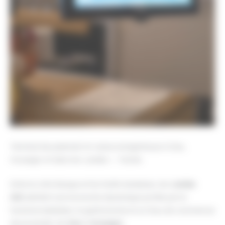
Terminal de paiement et caisse enregistreuse à Dax,
Hossegor et dans les Landes — Tacteo
Entre la côte Basque et les forêts landaises, les
Landes
(40)
abritent une économie dynamique portée par le
tourisme balnéaire, la gastronomie et un tissu de commerces
de proximité. De
Dax
à
Hossegor
,