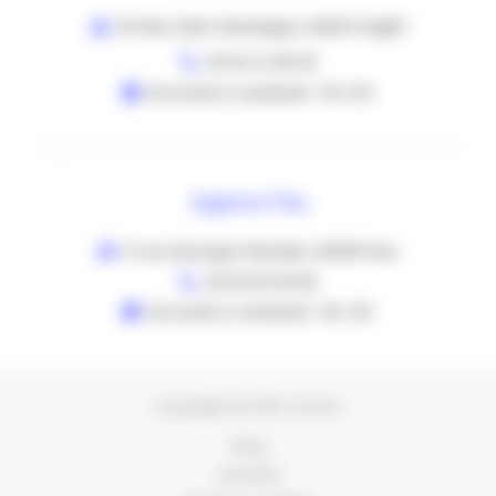
20 Rue Jean Hausseguy, 64600 Anglet
05 64 11 58 18
De lundi à vendredi : 9h-17h
L’agence de Bordeaux n’est plus TACTEO mais TB Système
Agence Pau
3 rue Georges Mandel, 64000 Pau
05 35 53 98 58
De lundi à vendredi : 9h-17h
Copyright © 2026 Tacteo
Blog
Activités