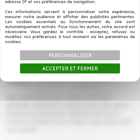
adresse IP et vos préférences de navigation.
Caisse enregistreuse pour Hossegor et Capbreton
Ces informations servent à personnaliser votre expérience,
mesurer notre audience et afficher des publicités pertinentes.
Le secteur
Hossegor-Capbreton
concentre surf shops,
Les cookies essentiels au fonctionnement du site sont
automatiquement activés. Pour tous les autres, votre accord est
restaurants, bars de plage et boutiques de mode. La
nécessaire. Vous gardez le contrôle : acceptez, refusez ou
saisonnalité forte impose un système
modifiez vos préférences à tout moment via les paramètres de
cookies.
d’encaissement
modulaire et évolutif
: ajout d’un TPE
supplémentaire pour la saison, ouverture d’une nouvelle
PERSONNALISER
caisse en quelques heures.
ACCEPTER ET FERMER
Solutions d’encaissement à Dax — Thermal, gastronomie et
commerce
Dax
, capitale thermale des Landes, a des besoins
spécifiques : paiements à la séance pour les cures, gestion
de table pour la restauration, fidélisation client pour le
commerce de détail. Tacteo configure chaque solution selon
votre contexte.