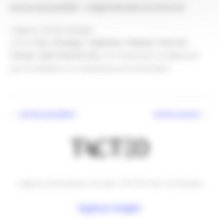
Service de proximité — Anglet intervient sur tout le 40
L’agence Tacteo d’Anglet
couvre
Dax
,
Hossegor
,
Capbreton
,
Mimizan
,
Mont-de-
Marsan
,
Saint-Paul-lès-Dax
. Nos techniciens se déplacent
pour l’installation, la maintenance et la formation.
←
Article précédent
Article suivant
→
L’agence de Bordeaux n’est plus TACTEO mais TB Système
Agence Anglet