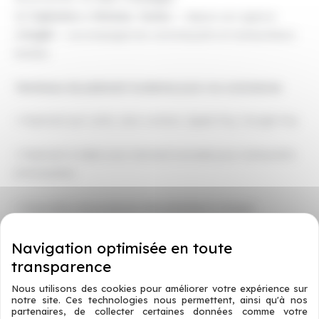
de
Capbreton
à
Mimizan
,
Tacteo
— depuis son agence
d’
Anglet
— accompagne les commerçants et restaurateurs
landais.
Terminaux de paiement modernes pour vos commerces
• Paiement par carte, sans contact, Apple Pay, Google Pay
• Paiement à table avec terminal nomade pour restaurants
et brasseries
• Proposition de pourboire dématérialisé à chaque
transaction
• Connexion en temps réel avec votre caisse enregistreuse
Nous utilisons des cookies pour améliorer votre expérience sur
• Rapports de transactions automatiques
notre site. Ces technologies nous permettent, ainsi qu'à nos
partenaires, de collecter certaines données comme votre