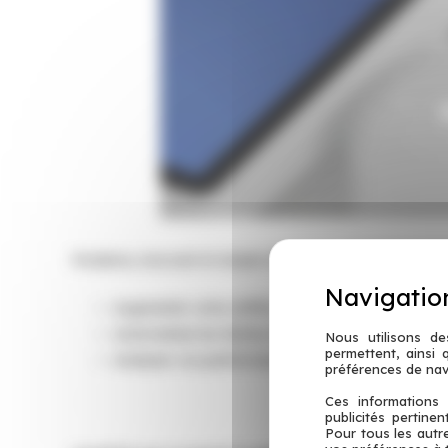
Moderne, innovant et simple d’utilisation : le logiciel C
Augmenter votre chiffre d’affaires grâce au Click&
Automatiser les tâches répétitives grâce aux liais
Nous utilisons de
permettent, ainsi
Analyser vos performances en temps réel grâce au
préférences de nav
Ces informations 
publicités pertine
Pour tous les autr