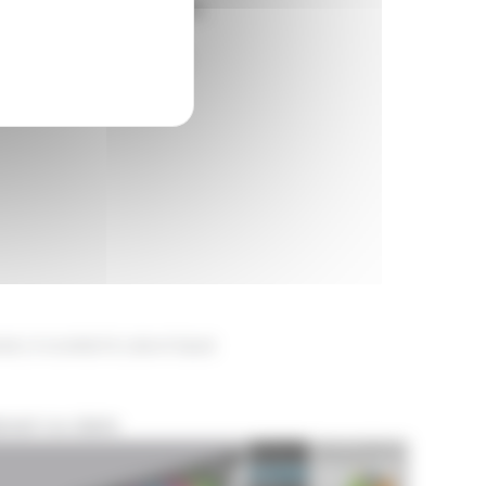
a certification de logiciels.
en matière d’encaissement.
E | FLEURISTE | BOUTIQUE
ment vos clients