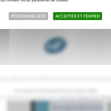
tout moment via les paramètres de cookies.
tifié NF 525 par Infocert un organisme indépendant spécialisé dans l
gles fiscales et de sécurité imposées par l’Administration fiscale 
PERSONNALISER
ACCEPTER ET FERMER
R ou PÂTISSIER | COMMERÇANTS | COIFFEUR et ESTHÉTICIENN
Nos solutions d’encaissement pour chaque métier
ce qu’il faut pour vous permettre d’
encaisser simplement et rapide