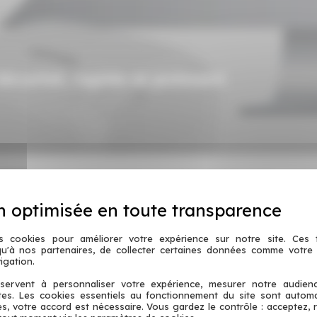
arréPOS vous apporte les solutions pour gérer et piloter efficacement
Collect.
ons avec nos partenaires (
ubereats
,
deliveroo
,
deliverect
,
sundaya
s cookies pour améliorer votre expérience sur notre site. Ces
 qu'à nos partenaires, de collecter certaines données comme votre
 Back Office intégré.
igation.
servent à personnaliser votre expérience, mesurer notre audien
ntes. Les cookies essentiels au fonctionnement du site sont autom
es, votre accord est nécessaire. Vous gardez le contrôle : acceptez, 