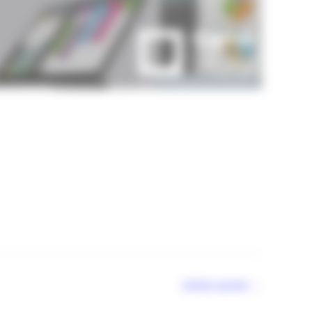
logiciel-carre-POS
Article suivant
→