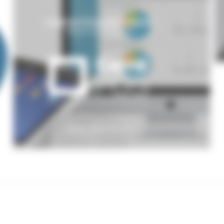
Carre-POS-logiciel-dencaissement-certifie-NF525