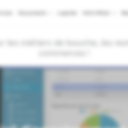
rvices
Nos produits
Logiciels
Votre Métier
Bl
 les métiers de bouche, les res
commerces !