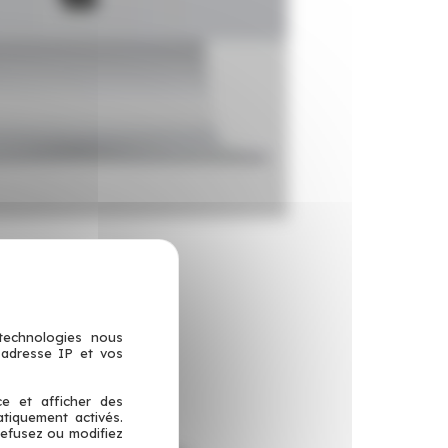
 votre établissement.
p
p,
snapshiftco
…)
 technologies nous
 adresse IP et vos
ce et afficher des
atiquement activés.
refusez ou modifiez