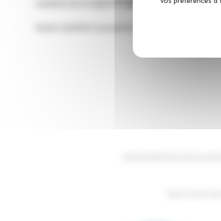
vos préférences à 
CarréPOS est un logiciel de
gestion de l’encaissement
cer
Choisir CarréPOS vous permet d’être conforme avec les rè
RESTAURATEUR | BOULANGE
Nous avons tout 