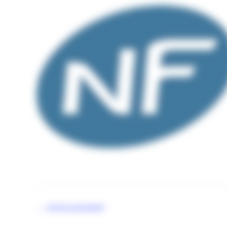
logo-nf
←
Article précédent