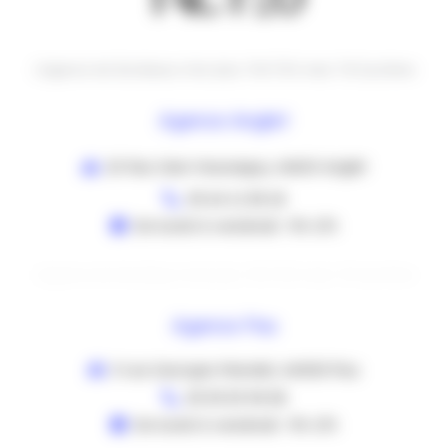
L’agence de Bordeaux n’est plus TACTEO mais TB Système
Agence Anglet
20 Rue Jean Hausseguy, 64600 Anglet
05 64 11 58 18
De lundi à vendredi : 9h-17h
L’agence de Bordeaux n’est plus TACTEO mais TB Système
Agence Pau
3 rue Georges Mandel, 64000 Pau
05 35 53 98 58
De lundi à vendredi : 9h-17h