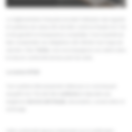
La réglementation française encadre l’utilisation des logiciels
et systèmes de caisse afin de lutter contre la fraude à la TVA
et de garantir la transparence comptable. Il est essentiel de
bien comprendre ces obligations afin d’éviter tout risque de
sanction. Chez
Tacteo
, nous accompagnons nos clients dans
la mise en conformité de leur point de vente.
La norme NF525
Tout système d’encaissement utilisé par un commerçant
assujetti à la TVA doit être
conforme
et répondre aux
exigences
de la loi anti-fraude
, sécurisation, conservation et
archivage.
Cette conformité repose notamment sur la certification