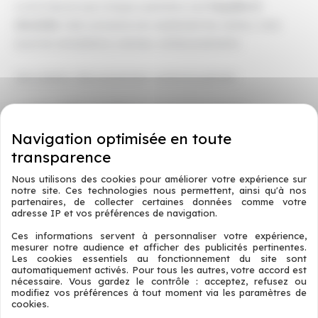
La loi impose que chaque opération soit
traçable et
sécurisée
. Cela concerne non seulement les ventes, mais
aussi les annulations, remises, remboursements.
Une solution d’encaissement conforme permet :
Une
traçabilité complète
de chaque mouvement.
Un
reporting automatique
fiable pour la comptabilité.
Une
sécurisation des flux de données
, évitant toute
manipulation ou erreur humaine.
Nous utilisons des cookies pour améliorer votre expérience sur
notre site. Ces technologies nous permettent, ainsi qu'à nos
Il convient également de vérifier que l’envoi de tickets ou
partenaires, de collecter certaines données comme votre
adresse IP et vos préférences de navigation.
factures par e-mail ou SMS respecte les obligations :
Ces informations servent à personnaliser votre expérience,
consentement, usage strict des données nécessaires.
mesurer notre audience et afficher des publicités pertinentes.
Les cookies essentiels au fonctionnement du site sont
automatiquement activés. Pour tous les autres, votre accord est
Comment TACTEO assure votre conformité
nécessaire. Vous gardez le contrôle : acceptez, refusez ou
modifiez vos préférences à tout moment via les paramètres de
cookies.
Chez
TACTEO
, nous sélectionnons et intégrons uniquement