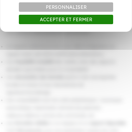
des
systèmes d’encaissement certifiés NF525
et reconnus
PERSONNALISER
par les autorités fiscales.
ACCEPTER ET FERMER
Nos solutions d’encaissement garantissent :
Un logiciel conforme et mis à jour selon la législation en
vigueur (avec suivi de la certification/attestation).
Une
traçabilité complète
des ventes, avec des rapports
détaillés exportables pour la comptabilité.
Une
sécurisation des données
grâce à des sauvegardes
locales et cloud, et aux mécanismes de
signature/horodatage.
Une compatibilité avec les outils périphériques : monnayeur
automatique, imprimante, terminal de paiement,
vidéosurveillance, bornes de commande, etc.
Une
formation dédiée
à vos équipes et un
support disponible
7 j/7 365 jours/an
, pour une exploitation sereine de votre