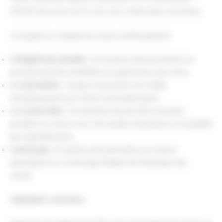
NF525 mais aussi sur la voie LNE, toutes deux reconnues.
Un logiciel ou matériel de caisse certifié garantit :
L’intégrité des données
: les écritures d’encaissement ne
peuvent pas être modifiées ou supprimées sans trace.
La sécurisation
: chaque transaction est scellée
numériquement pour éviter toute falsification.
La conservation
: les données doivent être archivées
pendant au moins 6 ans, de manière sécurisée et consultable
par l’administration.
L’archivage
: le système doit permettre une clôture
périodique et un archivage fiabilisé de l’historique des
ventes.
Calendrier & sanctions