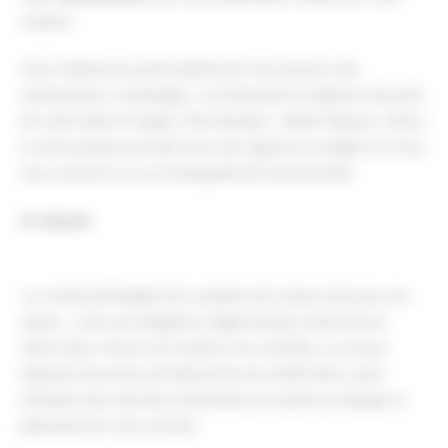
solution.
Nous intéressons particulièrement aux besoins des
restaurateurs, boulangers, commerçants et gérants de point
de vente dans la région Côte Basque / Béarn Bigorre. Grâce
à notre présence locale avec des agences à Anglet et à Pau,
nous assurons un accompagnement de proximité.
En résumé
La conformité légale d’un système de caisse n’est pas une
option : c’est une obligation réglementaire renforcée en
2025-2026. Choisir une solution non certifiée, ou ne pas
disposer de preuve de démarche de certification, peut
entraîner des sanctions financières et mettre en danger la
pérennité de votre activité.