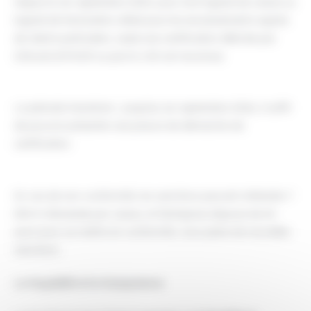
Depuis le 1er septembre 2025, pour tout logiciel de caisse ou
logiciel de facturation utilisé pour les encaissements auprès
de clients particuliers, seule une certification délivrée par
Infocert/AFNOR ou par le LNE est reconnue.
La période transitoire : jusqu’au 1er septembre 2026, il suffit
de pouvoir présenter une preuve de démarche de
certification.
En cas de non-conformité, les sanctions peuvent atteindre 7
500 € d’amende par caisse, et l’entreprise dispose de 60
jours pour se mettre en conformité, sous peine de nouvelles
sanctions.
La traçabilité et la transparence