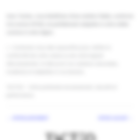
Avec Tacteo, vous bénéficiez d’une solution fiable, conforme
à la norme NF525, et parfaitement adaptée à votre métier
comme à votre région.
👉 Contactez-nous dès aujourd’hui pour vérifier la
conformité de votre caisse ou de votre logiciel
d’encaissement, et découvrir nos solutions sécurisées,
modernes et adaptées à vos besoins.
TACTEO – Votre partenaire encaissement, sécurité et
performance.
←
Article précédent
Article suivant
→